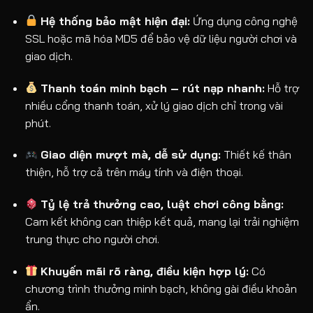
Hệ thống bảo mật hiện đại:
Ứng dụng công nghệ
SSL hoặc mã hóa MD5 để bảo vệ dữ liệu người chơi và
giao dịch.
Thanh toán minh bạch – rút nạp nhanh:
Hỗ trợ
nhiều cổng thanh toán, xử lý giao dịch chỉ trong vài
phút.
Giao diện mượt mà, dễ sử dụng:
Thiết kế thân
thiện, hỗ trợ cả trên máy tính và điện thoại.
Tỷ lệ trả thưởng cao, luật chơi công bằng:
Cam kết không can thiệp kết quả, mang lại trải nghiệm
trung thực cho người chơi.
Khuyến mãi rõ ràng, điều kiện hợp lý:
Có
chương trình thưởng minh bạch, không gài điều khoản
ẩn.