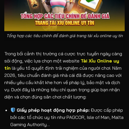
Tổng hợp các tiêu chính để đánh giá trang tài xỉu online uy tín
Trong bối cảnh thị trường cá cược trực tuyến ngày càng
sôi động, việc lựa chọn một website
Tài Xỉu Online uy
tín
là yếu tố quyết định trải nghiệm của người chơi. Năm
2026, tiêu chuẩn đánh giá nhà cái đã được nâng cao với
nhiều yêu cầu khắt khe hơn về pháp lý, bảo mật và dịch
vụ. Dưới đây là những tiêu chí quan trọng giúp bạn nhận
diện và chọn đúng sân chơi chất lượng:
Giấy phép hoạt động hợp pháp:
Được cấp phép
bởi các tổ chức uy tín như PAGCOR, Isle of Man, Malta
Gaming Authority…