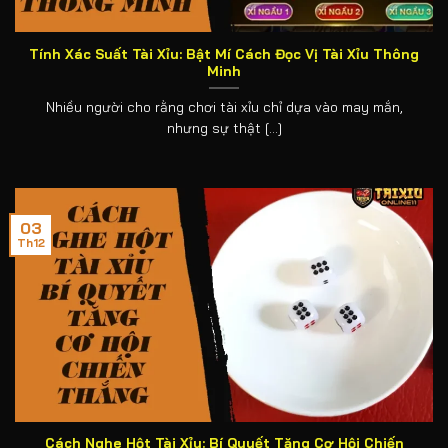
Tính Xác Suất Tài Xỉu: Bật Mí Cách Đọc Vị Tài Xỉu Thông
Minh
Nhiều người cho rằng chơi tài xỉu chỉ dựa vào may mắn,
nhưng sự thật [...]
03
Th12
Cách Nghe Hột Tài Xỉu: Bí Quyết Tăng Cơ Hội Chiến