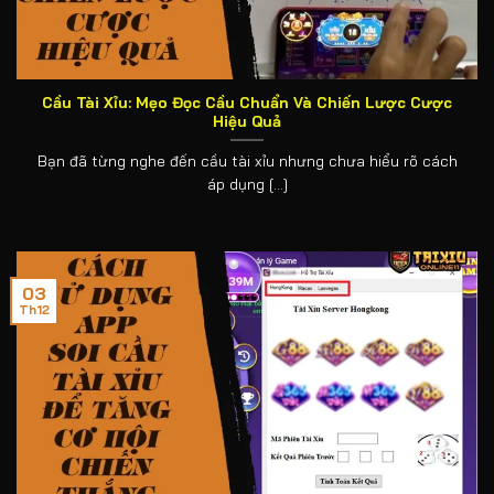
Cầu Tài Xỉu: Mẹo Đọc Cầu Chuẩn Và Chiến Lược Cược
Hiệu Quả
Bạn đã từng nghe đến cầu tài xỉu nhưng chưa hiểu rõ cách
áp dụng [...]
03
Th12