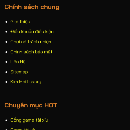
Chính sách chung
Giới thiệu
Điều khoản điều kiện
Chơi có trách nhiệm
Chính sách bảo mật
Liên Hệ
Sitemap
Kim Mai Luxury
Chuyên mục HOT
Cổng game tài xỉu
Game tài xỉu