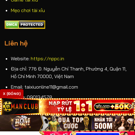
Mẹo chơi tài xỉu
Liên hệ
Website:
https://nppc.in
Địa chỉ: 776 Đ. Nguyễn Chí Thanh, Phường 4, Quận 11,
Hồ Chí Minh 70000, Việt Nam
Email:
taixiuonline11@gmail.com
X [ĐÓNG]
Phone: 090134578
HASTAG: #taixiuonline11com #gametaixiu #taixiuonline
#taixiu #taixiuuytin