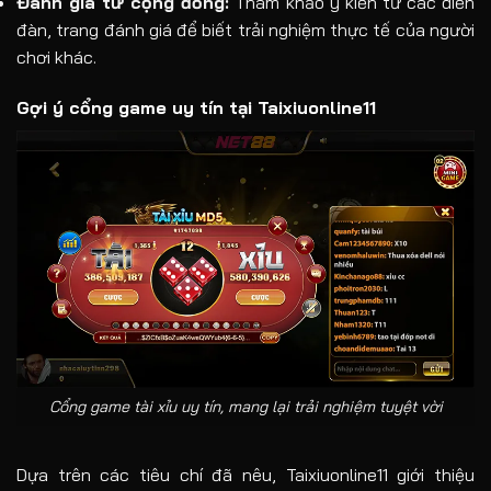
Đánh giá từ cộng đồng:
Tham khảo ý kiến từ các diễn
đàn, trang đánh giá để biết trải nghiệm thực tế của người
chơi khác.
Gợi ý cổng game uy tín tại Taixiuonline11
Cổng game tài xỉu uy tín, mang lại trải nghiệm tuyệt vời
Dựa trên các tiêu chí đã nêu, Taixiuonline11 giới thiệu