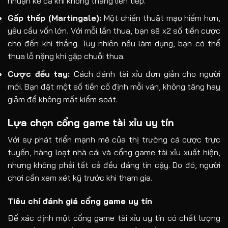
nhuận kể cả khi không thắng liên tiếp.
Gấp thếp (Martingale):
Một chiến thuật mạo hiểm hơn,
yêu cầu vốn lớn. Với mỗi lần thua, bạn sẽ x2 số tiền cược
cho đến khi thắng. Tuy nhiên nếu làm dụng, bạn có thể
thua lỗ nặng khi gặp chuỗi thua.
Cược đều tay:
Cách đánh tài xỉu đơn giản cho người
mới. Bạn đặt một số tiền cố định mỗi ván, không tăng hay
giảm để không mất kiểm soát.
Lựa chọn cổng game tài xỉu uy tín
Với sự phát triển mạnh mẽ của thị trường cá cược trực
tuyến, hàng loạt nhà cái và cổng game tài xỉu xuất hiện,
nhưng không phải tất cả đều đáng tin cậy. Do đó, người
chơi cần xem xét kỹ trước khi tham gia.
Tiêu chí đánh giá cổng game uy tín
Để xác định một cổng game tài xỉu uy tín có chất lượng