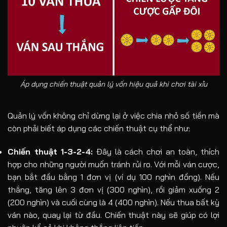
Áp dụng chiến thuật quản lý vốn hiệu quả khi chơi tài xỉu
Quản lý vốn không chỉ dừng lại ở việc chia nhỏ số tiền mà
còn phải biết áp dụng các chiến thuật cụ thể như:
Chiến thuật 1-3-2-4:
Đây là cách chơi an toàn, thích
hợp cho những người muốn tránh rủi ro. Với mỗi ván cược,
bạn bắt đầu bằng 1 đơn vị (ví dụ 100 nghìn đồng). Nếu
thắng, tăng lên 3 đơn vị (300 nghìn), rồi giảm xuống 2
(200 nghìn) và cuối cùng là 4 (400 nghìn). Nếu thua bất kỳ
ván nào, quay lại từ đầu. Chiến thuật này sẽ giúp có lợi