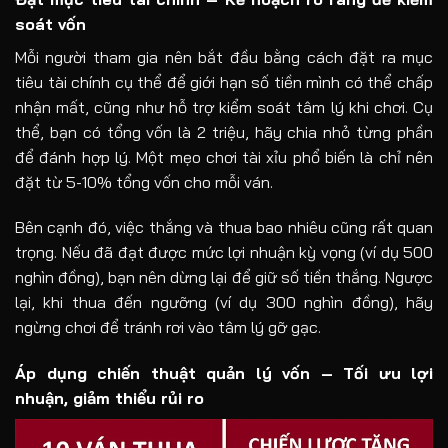
soát vốn
Mỗi người tham gia nên bắt đầu bằng cách đặt ra mục
tiêu tài chính cụ thể để giới hạn số tiền mình có thể chấp
nhận mất, cũng như hỗ trợ kiểm soát tâm lý khi chơi. Cụ
thể, bạn có tổng vốn là 2 triệu, hãy chia nhỏ từng phần
để đánh hợp lý. Một mẹo chơi tài xỉu phổ biến là chỉ nên
đặt từ 5-10% tổng vốn cho mỗi ván.
Bên cạnh đó, việc thắng và thua bao nhiêu cũng rất quan
trọng. Nếu đã đạt được mức lợi nhuận kỳ vọng (ví dụ 500
nghìn đồng), bạn nên dừng lại để giữ số tiền thắng. Ngược
lại, khi thua đến ngưỡng (ví dụ 300 nghìn đồng), hãy
ngừng chơi để tránh rơi vào tâm lý gỡ gạc.
Áp dụng chiến thuật quản lý vốn – Tối ưu lợi
nhuận, giảm thiểu rủi ro