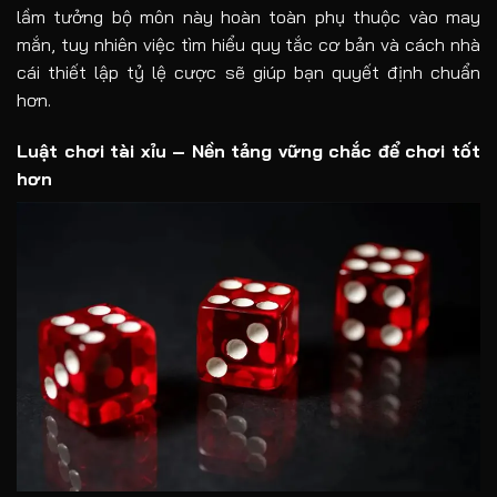
lầm tưởng bộ môn này hoàn toàn phụ thuộc vào may
mắn, tuy nhiên việc tìm hiểu quy tắc cơ bản và cách nhà
cái thiết lập tỷ lệ cược sẽ giúp bạn quyết định chuẩn
hơn.
Luật chơi tài xỉu – Nền tảng vững chắc để chơi tốt
hơn