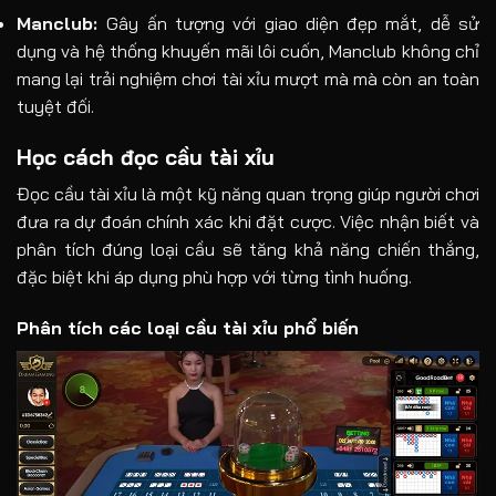
Manclub:
Gây ấn tượng với giao diện đẹp mắt, dễ sử
dụng và hệ thống khuyến mãi lôi cuốn, Manclub không chỉ
mang lại trải nghiệm chơi tài xỉu mượt mà mà còn an toàn
tuyệt đối.
Học cách đọc cầu tài xỉu
Đọc cầu tài xỉu là một kỹ năng quan trọng giúp người chơi
đưa ra dự đoán chính xác khi đặt cược. Việc nhận biết và
phân tích đúng loại cầu sẽ tăng khả năng chiến thắng,
đặc biệt khi áp dụng phù hợp với từng tình huống.
Phân tích các loại cầu tài xỉu phổ biến