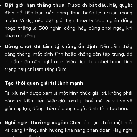
Đặt giới hạn thắng thua:
Trước khi bắt đầu, hãy quyết
định số tiền bạn sẵn sàng thua hoặc lợi nhuận mong
muốn. Ví dụ, nếu đặt giới hạn thua là 300 nghìn đồng
hoặc thắng là 500 nghìn đồng, hãy dừng chơi ngay khi
chạm ngưỡng.
Dừng chơi khi tâm lý không ổn định:
Nếu cảm thấy
căng thẳng, mất bình tĩnh hoặc không còn tập trung, đó
là dấu hiệu cần nghỉ ngơi. Việc tiếp tục chơi trong tình
trạng này chỉ làm tăng rủi ro.
Tạo thói quen giải trí lành mạnh
Tài xỉu nên được xem là một hình thức giải trí, không phải
công cụ kiếm tiền. Việc giữ tâm lý thoải mái và vui vẻ sẽ
giảm áp lực, đồng thời dễ dàng quyết định tỉnh táo hơn.
Nghỉ ngơi thường xuyên:
Chơi liên tục khiến mệt mỏi
và căng thẳng, ảnh hưởng khả năng phán đoán. Hãy nghỉ