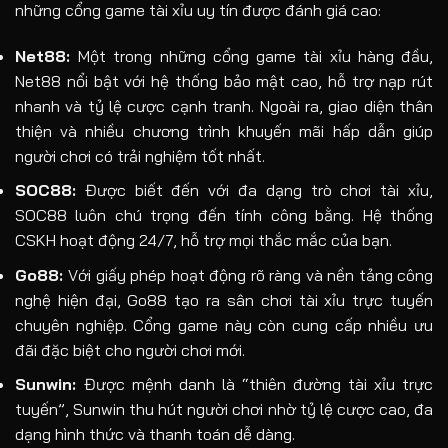
những cổng game tài xỉu uy tín được đánh giá cao:
Net88:
Một trong những cổng game tài xỉu hàng đầu,
Net88 nổi bật với hệ thống bảo mật cao, hỗ trợ nạp rút
nhanh và tỷ lệ cược cạnh tranh. Ngoài ra, giao diện thân
thiện và nhiều chương trình khuyến mãi hấp dẫn giúp
người chơi có trải nghiệm tốt nhất.
SOC88:
Được biết đến với đa dạng trò chơi tài xỉu,
SOC88 luôn chú trọng đến tính công bằng. Hệ thống
CSKH hoạt động 24/7, hỗ trợ mọi thắc mắc của bạn.
Go88:
Với giấy phép hoạt động rõ ràng và nền tảng công
nghệ hiện đại, Go88 tạo ra sân chơi tài xỉu trực tuyến
chuyên nghiệp. Cổng game này còn cung cấp nhiều ưu
đãi đặc biệt cho người chơi mới.
Sunwin:
Được mệnh danh là “thiên đường tài xỉu trực
tuyến”, Sunwin thu hút người chơi nhờ tỷ lệ cược cao, đa
dạng hình thức và thanh toán dễ dàng.