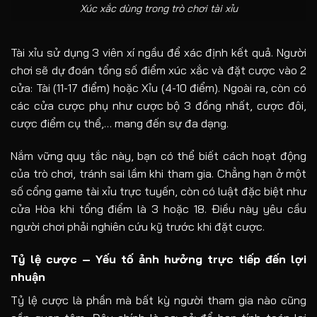
Xúc xắc dùng trong trò chơi tài xỉu
Tài xỉu sử dụng 3 viên xí ngầu để xác định kết quả. Người
chơi sẽ dự đoán tổng số điểm xúc xắc và đặt cược vào 2
cửa: Tài (11-17 điểm) hoặc Xỉu (4-10 điểm). Ngoài ra, còn có
các cửa cược phụ như cược bộ 3 đồng nhất, cược đôi,
cược điểm cụ thể,… mang đến sự đa dạng.
Nắm vững quy tắc này, bạn có thể biết cách hoạt động
của trò chơi, tránh sai lầm khi tham gia. Chẳng hạn ở một
số cổng game tài xỉu trực tuyến, còn có luật đặc biệt như
cửa Hòa khi tổng điểm là 3 hoặc 18. Điều này yêu cầu
người chơi phải nghiên cứu kỹ trước khi đặt cược.
Tỷ lệ cược – Yếu tố ảnh hưởng trực tiếp đến lợi
nhuận
Tỷ lệ cược là phần mà bất kỳ người tham gia nào cũng