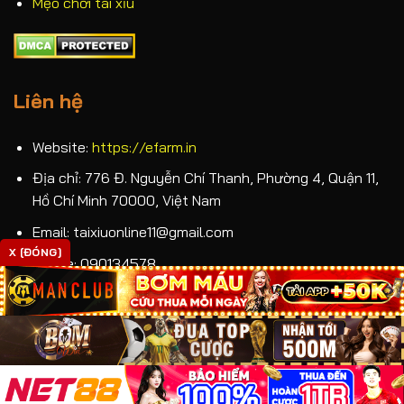
Mẹo chơi tài xỉu
Liên hệ
Website:
https://efarm.in
Địa chỉ: 776 Đ. Nguyễn Chí Thanh, Phường 4, Quận 11,
Hồ Chí Minh 70000, Việt Nam
Email:
taixiuonline11@gmail.com
X [ĐÓNG]
Phone: 090134578
HASTAG: #taixiuonline11com #gametaixiu #taixiuonline
#taixiu #taixiuuytin