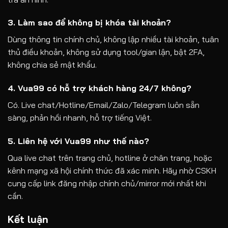
3. Làm sao để không bị khóa tài khoản?
Dùng thông tin chính chủ, không lập nhiều tài khoản, tuân
thủ điều khoản, không sử dụng tool/gian lận, bật 2FA,
không chia sẻ mật khẩu.
4. Vua99 có hỗ trợ khách hàng 24/7 không?
Có. Live chat/Hotline/Email/Zalo/Telegram luôn sẵn
sàng, phản hồi nhanh, hỗ trợ tiếng Việt.
5. Liên hệ với Vua99 như thế nào?
Qua live chat trên trang chủ, hotline ở chân trang, hoặc
kênh mạng xã hội chính thức đã xác minh. Hãy nhờ CSKH
cung cấp link đăng nhập chính chủ/mirror mới nhất khi
cần.
Kết luận