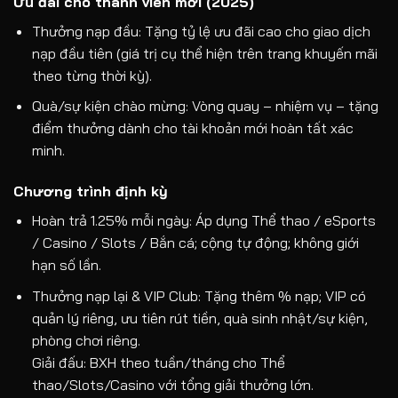
Ưu đãi cho thành viên mới (2025)
Thưởng nạp đầu: Tặng tỷ lệ ưu đãi cao cho giao dịch
nạp đầu tiên (giá trị cụ thể hiện trên trang khuyến mãi
theo từng thời kỳ).
Quà/sự kiện chào mừng: Vòng quay – nhiệm vụ – tặng
điểm thưởng dành cho tài khoản mới hoàn tất xác
minh.
Chương trình định kỳ
Hoàn trả 1.25% mỗi ngày: Áp dụng Thể thao / eSports
/ Casino / Slots / Bắn cá; cộng tự động; không giới
hạn số lần.
Thưởng nạp lại & VIP Club: Tặng thêm % nạp; VIP có
quản lý riêng, ưu tiên rút tiền, quà sinh nhật/sự kiện,
phòng chơi riêng.
Giải đấu: BXH theo tuần/tháng cho Thể
thao/Slots/Casino với tổng giải thưởng lớn.