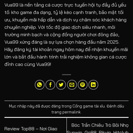
Vua99 là nền tảng cá cược trực tuyến hội tụ đầy đủ yếu
tố: kho game đa dạng, tỷ lệ kèo cạnh tranh, bảo mật tối
ưu, khuyến mãi hấp dẫn và dịch vụ chăm sóc khách hàng
chuyên nghiệp. Với tốc độ giao dịch siêu nhanh, môi
trường minh bạch và cộng đồng người chơi đông đảo,
Vua99 xứng đáng là sự lựa chọn hàng đầu năm 2025.
Hãy đăng ký tài khoản ngay hôm nay để nhận khuyến mãi
lớn và bắt đầu hành trình trải nghiệm không gian cá cược
đỉnh cao cùng Vua99!
Mục nhập này đã được đăng trong
Cổng game tài xỉu
. Đánh dấu
trang
permalink
.
Bóc Trần Chiêu Trò Bôi Nhọ
Review Top88 – Nơi Giao
Sunwin, Go88, Rikvip, Hitclub