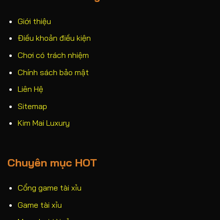
Giới thiệu
Điều khoản điều kiện
Chơi có trách nhiệm
Chính sách bảo mật
Liên Hệ
Sitemap
Kim Mai Luxury
Chuyên mục HOT
Cổng game tài xỉu
Game tài xỉu