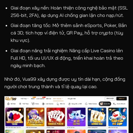
Giai đoạn xây nền: Hoàn thiện công nghệ bảo mật (SSL
256-bit, 2FA), áp dụng AI chống gian lận cho nạp/rút.
Giai đoạn tăng tốc: Mở thêm sảnh eSports, Poker, Bắn
cá 3D; tích hợp ví điện tử, QR Pay, hỗ trợ crypto (tùy
khu vực).
Giai đoạn nâng trải nghiệm: Nâng cấp Live Casino lên
Full HD, tối ưu UI/UX di động, triển khai hoàn trả theo
ngày minh bạch.
Nhờ đó, Vua99 xây dựng được uy tín dài hạn, cộng đồng
người chơi trung thành và tỉ lệ quay lại cao.