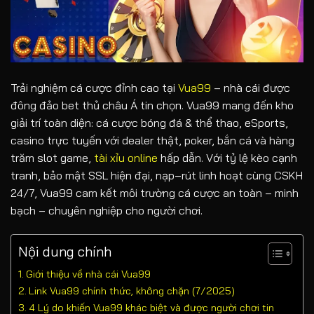
Trải nghiệm cá cược đỉnh cao tại
Vua99
– nhà cái được
đông đảo bet thủ châu Á tin chọn. Vua99 mang đến kho
giải trí toàn diện: cá cược bóng đá & thể thao, eSports,
casino trực tuyến với dealer thật, poker, bắn cá và hàng
trăm slot game,
tài xỉu online
hấp dẫn. Với tỷ lệ kèo cạnh
tranh, bảo mật SSL hiện đại, nạp–rút linh hoạt cùng CSKH
24/7, Vua99 cam kết môi trường cá cược an toàn – minh
bạch – chuyên nghiệp cho người chơi.
Nội dung chính
Giới thiệu về nhà cái Vua99
Link Vua99 chính thức, không chặn (7/2025)
4 Lý do khiến Vua99 khác biệt và được người chơi tin