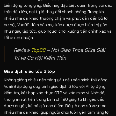
biến động từng giây. Điều này đặc biệt quan trọng với các
trận đấu lớn, nơi tỷ lệ thay đổi nhanh chóng. Trong khi
nhiều nhà cái khác thường chậm vài phút dẫn đến bỏ lỡ
cơ hội, Vua99 đảm bảo mọi kèo cược được hiển thị gần
như ngay lập tức, giúp người chơi xuống tiền chính xác và
tối ưu lợi nhuận.
Review
Top88
– Nơi Giao Thoa Giữa Giải
Trí và Cơ Hội Kiếm Tiền
Giao dịch siêu tốc 3 lớp
Không giống nhiều nền tảng yêu cầu xác minh thủ công,
Vua99 áp dụng quy trình giao dịch 3 lớp với AI tự động
kiểm tra, kết hợp xác thực OTP và xác minh ví. Nhờ đó,
thời gian rút tiền trung bình chỉ 90 giây từ khi yêu cầu
được duyệt, kể cả giờ cao điểm. Đây là con số vượt xa
nhiều nhà cái khác, giúp người chơi luôn yên tâm rằng lợi