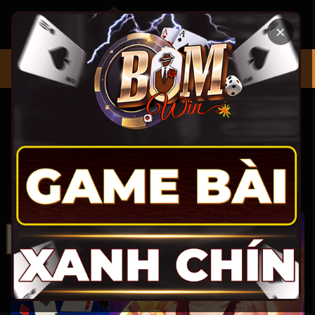
Chuyển
đến
×
nội
dung
XEM BÓNG ĐÁ MIỄN PHÍ
SOI KÈO CHUẨN
CỔNG GAME TÀI XỈU
VUA99 | Nhà cái cá cược uy tín
nhất Việt Nam 2025
ĐÃ ĐĂNG TRÊN
24/09/2025
BỞI
KIM MAI LUXURY
24
Th9