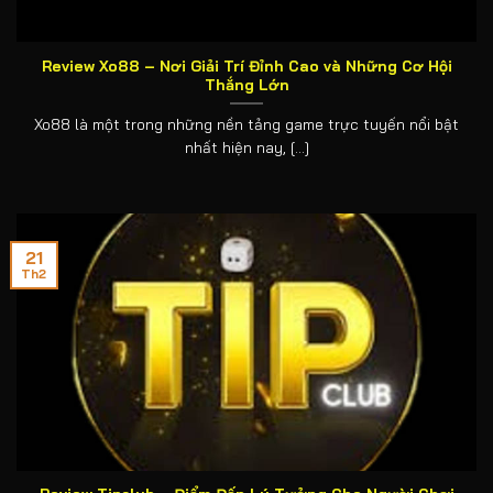
Review Xo88 – Nơi Giải Trí Đỉnh Cao và Những Cơ Hội
Thắng Lớn
Xo88 là một trong những nền tảng game trực tuyến nổi bật
nhất hiện nay, [...]
21
Th2