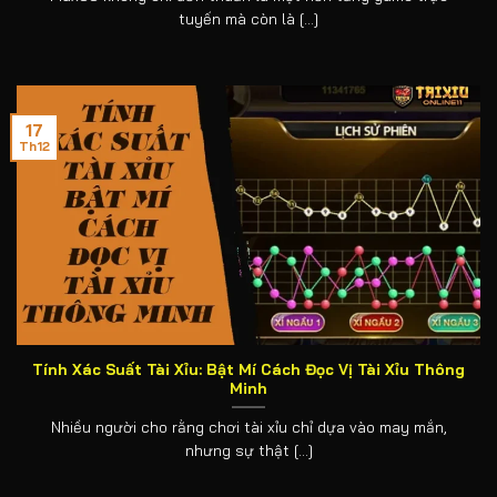
tuyến mà còn là [...]
17
Th12
Tính Xác Suất Tài Xỉu: Bật Mí Cách Đọc Vị Tài Xỉu Thông
Minh
Nhiều người cho rằng chơi tài xỉu chỉ dựa vào may mắn,
nhưng sự thật [...]