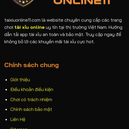
taixiuonline11.com là website chuyên cung cấp các trang
chơi
tài xỉu online
uy tín tại thị trường Việt Nam. Hưỡng
dẫn tải app tài xỉu an toàn và bảo mật. Truy cập ngay để
không bỏ lỡ các khuyến mãi tài xỉu cực hot.
Chính sách chung
Giới thiệu
Điều khoản điều kiện
Chơi có trách nhiệm
Chính sách bảo mật
Liên Hệ