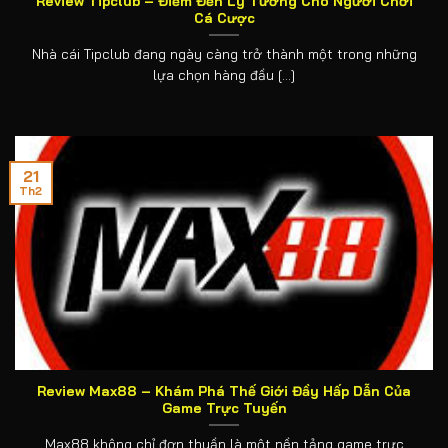
Review Tipclub – Điểm Đến Lý Tưởng Cho Người Chơi
Cá Cược
Nhà cái Tipclub đang ngày càng trở thành một trong những
lựa chọn hàng đầu [...]
21
Th2
Review Max88 – Khám Phá Thế Giới Đầy Hấp Dẫn Của
Game Trực Tuyến
Max88 không chỉ đơn thuần là một nền tảng game trực