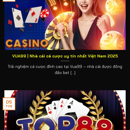
VUA99 | Nhà cái cá cược uy tín nhất Việt Nam 2025
Trải nghiệm cá cược đỉnh cao tại Vua99 – nhà cái được đông
đảo bet [...]
05
Th5