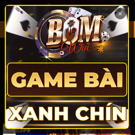
Chuyển
đến
×
nội
dung
XEM BÓNG ĐÁ MIỄN PHÍ
SOI KÈO CHUẨN
LƯU TRỮ CỦA TÁC GIẢ:
KIM MAI LUXURY
Bóc Trần Chiêu Trò Bôi Nhọ Sunwin, Go88, Rikvip,
Hitclub – Sự Thật Người Chơi Cần Biết
18/03/2026
Trong thị trường game bài đổi thưởng trực tuyến tại Việt
Nam, mức độ cạnh [...]
24
Th9