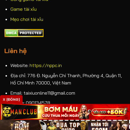
Game tài xỉu
Mẹo chơi tài xỉu
Liên hệ
Website:
https://nppc.in
Địa chỉ: 776 Đ. Nguyễn Chí Thanh, Phường 4, Quận 11,
Hồ Chí Minh 70000, Việt Nam
Email:
taixiuonline11@gmail.com
X [ĐÓNG]
Phone: 090134578
HASTAG: #taixiuonline11com #gametaixiu #taixiuonline
#taixiu #taixiuuytin