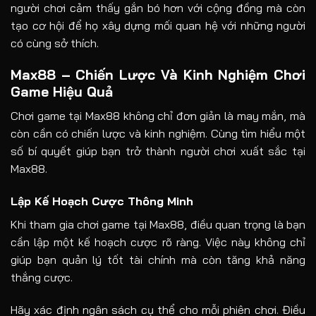
người chơi cảm thấy gắn bó hơn với cộng đồng mà còn
tạo cơ hội để họ xây dựng mối quan hệ với những người
có cùng sở thích.
Max88 – Chiến Lược Và Kinh Nghiệm Chơi
Game Hiệu Quả
Chơi game tại Max88 không chỉ đơn giản là may mắn, mà
còn cần có chiến lược và kinh nghiệm. Cùng tìm hiểu một
số bí quyết giúp bạn trở thành người chơi xuất sắc tại
Max88.
Lập Kế Hoạch Cược Thông Minh
Khi tham gia chơi game tại Max88, điều quan trọng là bạn
cần lập một kế hoạch cược rõ ràng. Việc này không chỉ
giúp bạn quản lý tốt tài chính mà còn tăng khả năng
thắng cược.
Hãy xác định ngân sách cụ thể cho mỗi phiên chơi. Điều