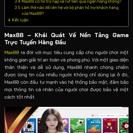
Max88 có hỗ trợ nạp và rút tiền qua ngân hàng không?
Làm thế nào để liên hệ với bộ phận hỗ trợ khách hàng
của Max88?
Kết luận
Max88 – Khái Quát Về Nền Tảng Game
Trực Tuyến Hàng Đầu
Max88
ra đời với mục tiêu cung cấp cho người chơi một
không gian giải trí an toàn và phong phú. Với một giao diện
thân thiện và dễ sử dụng, Max88 nhanh chóng chiếm
được lòng tin của nhiều người. Không chỉ dừng lại ở đó,
Max88 còn đầu tư mạnh vào hệ thống bảo mật, đảm bảo
mọi thông tin cá nhân của người chơi được bảo vệ một
cách tốt nhất.