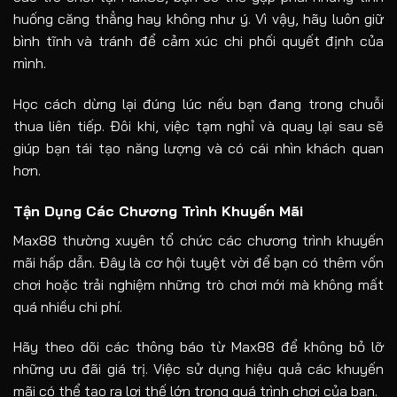
huống căng thẳng hay không như ý. Vì vậy, hãy luôn giữ
bình tĩnh và tránh để cảm xúc chi phối quyết định của
mình.
Học cách dừng lại đúng lúc nếu bạn đang trong chuỗi
thua liên tiếp. Đôi khi, việc tạm nghỉ và quay lại sau sẽ
giúp bạn tái tạo năng lượng và có cái nhìn khách quan
hơn.
Tận Dụng Các Chương Trình Khuyến Mãi
Max88 thường xuyên tổ chức các chương trình khuyến
mãi hấp dẫn. Đây là cơ hội tuyệt vời để bạn có thêm vốn
chơi hoặc trải nghiệm những trò chơi mới mà không mất
quá nhiều chi phí.
Hãy theo dõi các thông báo từ Max88 để không bỏ lỡ
những ưu đãi giá trị. Việc sử dụng hiệu quả các khuyến
mãi có thể tạo ra lợi thế lớn trong quá trình chơi của bạn.