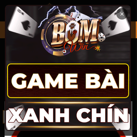
Chuyển
đến
×
nội
dung
XEM BÓNG ĐÁ MIỄN PHÍ
SOI KÈO CHUẨN
CỔNG GAME TÀI XỈU
Review Max88 – Khám Phá Thế
Giới Đầy Hấp Dẫn Của Game Trực
Tuyến
ĐÃ ĐĂNG TRÊN
21/02/2025
BỞI
KIM MAI LUXURY
21
Th2