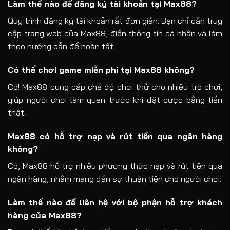
Làm thế nào để đăng ký tài khoản tại Max88?
Quy trình đăng ký tài khoản rất đơn giản. Bạn chỉ cần truy
cập trang web của Max88, điền thông tin cá nhân và làm
theo hướng dẫn để hoàn tất.
Có thể chơi game miễn phí tại Max88 không?
Có! Max88 cung cấp chế độ chơi thử cho nhiều trò chơi,
giúp người chơi làm quen trước khi đặt cược bằng tiền
thật.
Max88 có hỗ trợ nạp và rút tiền qua ngân hàng
không?
Có, Max88 hỗ trợ nhiều phương thức nạp và rút tiền qua
ngân hàng, nhằm mang đến sự thuận tiện cho người chơi.
Làm thế nào để liên hệ với bộ phận hỗ trợ khách
hàng của Max88?