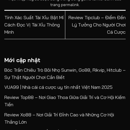
trang
permalink
.
Tính Xác Suất Tài Xỉu: Bật Mí
Review Tipclub – Điểm Đến
Cách Đọc Vị Tài Xỉu Thông
Lý Tưởng Cho Người Chơi
Minh
Cá Cược
Mới cập nhật
Bóc Trần Chiêu Trò Bôi Nhọ Sunwin, Go88, Rikvip, Hitclub –
Sự Thật Người Chơi Cần Biết
VUA99 | Nhà cái cá cược uy tín nhất Việt Nam 2025
Review Top88 – Nơi Giao Thoa Giữa Giải Trí và Cơ Hội Kiếm
Tiền
Review Xo88 – Nơi Giải Trí Đỉnh Cao và Những Cơ Hội
Thắng Lớn