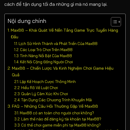
cách để tận dụng tối đa những gì mà nó mang lại.
Nội dung chính
Max88 – Khái Quát Về Nền Tảng Game Trực Tuyến Hàng
Đầu
Lịch Sử Hình Thành và Phát Triển Của Max88
Các Loại Trò Chơi Trên Max88
Tính Năng Nổi Bật Của Max88
Kết Nối Cộng Đồng Người Chơi
Max88 – Chiến Lược Và Kinh Nghiệm Chơi Game Hiệu
Quả
Lập Kế Hoạch Cược Thông Minh
Hiểu Rõ Về Luật Chơi
Quản Lý Cảm Xúc Khi Chơi
Tận Dụng Các Chương Trình Khuyến Mãi
FAQ – Những Câu Hỏi Thường Gặp Về Max88
Max88 có an toàn cho người chơi không?
Làm thế nào để đăng ký tài khoản tại Max88?
Có thể chơi game miễn phí tại Max88 không?