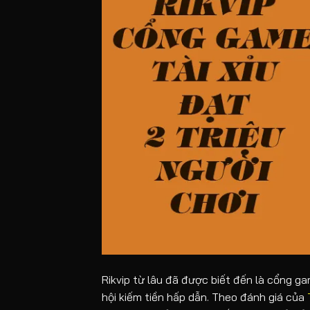
Rikvip từ lâu đã được biết đến là cổng game
hội kiếm tiền hấp dẫn. Theo đánh giá của