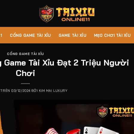
×
11
CỔNG GAME TÀI XỈU
GAME TÀI XỈU
MẸO CHƠI TÀI XỈU
CỔNG GAME TÀI XỈU
g Game Tài Xỉu Đạt 2 Triệu Người
Chơi
 TRÊN
03/12/2024
BỞI
KIM MAI LUXURY