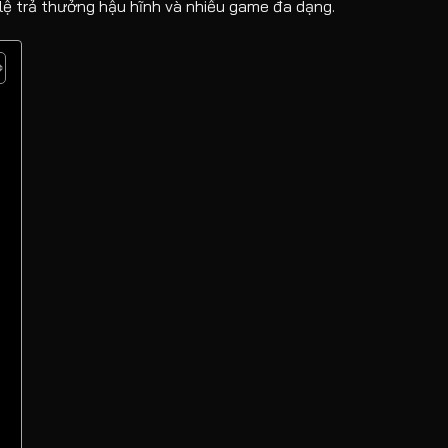
 lệ trả thưởng hậu hĩnh và nhiều game đa dạng.
p