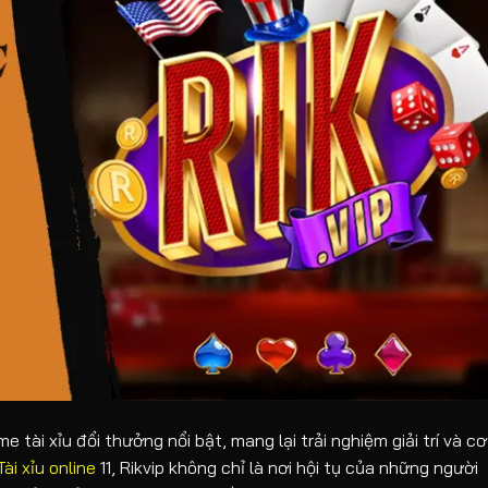
 tài xỉu đổi thưởng nổi bật, mang lại trải nghiệm giải trí và cơ
Tài xỉu online
11, Rikvip không chỉ là nơi hội tụ của những người