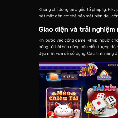
Không chỉ dừng lại ở yếu tố pháp lý, Rikvi
bắt mắt đến cơ chế bảo mật hiện đại, cổn
Giao diện và trải nghiệm
Khi bước vào cổng game Rikvip, người chơi
sáng tối hài hòa cùng các biểu tượng đồ h
đẹp mắt vừa dễ sử dụng. Các tính năng đư