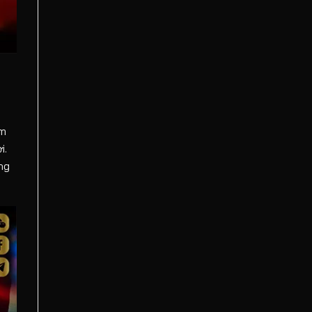
ầm
i.
ng