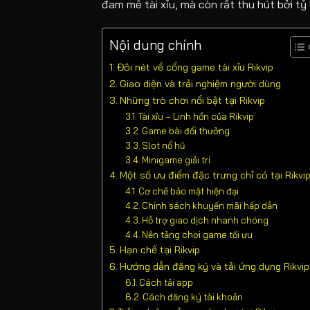
đam mê tài xỉu, mà còn rất thu hút bởi tỷ
Nội dung chính
Đôi nét về cổng game tài xỉu Rikvip
Giao diện và trải nghiệm người dùng
Những trò chơi nổi bật tại Rikvip
Tài xỉu – Linh hồn của Rikvip
Game bài đổi thưởng
Slot nổ hũ
Minigame giải trí
Một số ưu điểm đặc trưng chỉ có tại Rikvi
Cơ chế bảo mật hiện đại
Chính sách khuyến mãi hấp dẫn
Hỗ trợ giao dịch nhanh chóng
Nền tảng chơi game tối ưu
Hạn chế tại Rikvip
Hướng dẫn đăng ký và tải ứng dụng Rikvip
Cách tải app
Cách đăng ký tài khoản