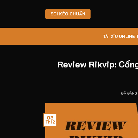
Chuyển
đến
SOI KÈO CHUẨN
nội
dung
TÀI XỈU ONLINE 
Review Rikvip: Cổn
ĐÃ ĐĂNG
03
Th12