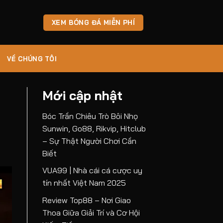
XEM BÓNG ĐÁ MIỄN PHÍ
VỀ CHÚNG TÔI
Mới cập nhật
Bóc Trần Chiêu Trò Bôi Nhọ
Sunwin, Go88, Rikvip, Hitclub
– Sự Thật Người Chơi Cần
Biết
VUA99 | Nhà cái cá cược uy
tín nhất Việt Nam 2025
Review Top88 – Nơi Giao
Thoa Giữa Giải Trí và Cơ Hội