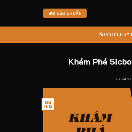
Chuyển
đến
SOI KÈO CHUẨN
nội
dung
TÀI XỈU ONLINE 
Khám Phá Sicbo
ĐÃ ĐĂNG
03
Th12