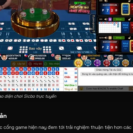
ao diện chơi Sicbo trực tuyến
bản
ặc cổng game hiện nay đem tới trải nghiệm thuận tiện hơn các