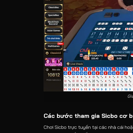
Gi
Các bước tham gia Sicbo cơ 
Chơi Sicbo trực tuyến tại các nhà cái ho