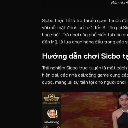
Bàn chơi
Sicbo thực tế là trò tài xỉu quen thuộc đ
với mỗi mặt đánh số từ 1 đến 6. Tên gọi Si
hay nhỏ”. Trò chơi này phổ biến tại các 
đến Mỹ, là lựa chọn hàng đầu trong các 
Hướng dẫn chơi Sicbo tạ
Trải nghiệm Sicbo trực tuyến là một cách 
hiện đại, các nhà cái/cổng game cung cấ
cược, mang lại sự tiện lợi cho người chơi.