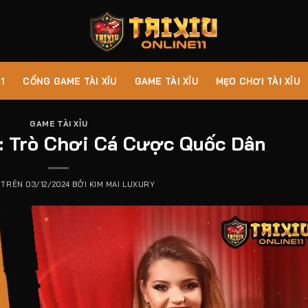
×
11
CỔNG GAME TÀI XỈU
GAME TÀI XỈU
MẸO CHƠI TÀI XỈU
GAME TÀI XỈU
: Trò Chơi Cá Cược Quốc Dân
 TRÊN
03/12/2024
BỞI
KIM MAI LUXURY