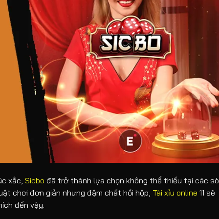
úc xắc,
Sicbo
đã trở thành lựa chọn không thể thiếu tại các s
 luật chơi đơn giản nhưng đậm chất hồi hộp,
Tài xỉu online
11 sẽ
hích đến vậy.