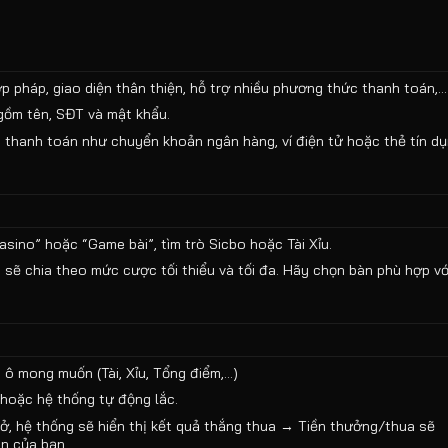
p pháp, giao diện thân thiện, hỗ trợ nhiều phương thức thanh toán,…
gồm tên, SĐT và mật khẩu.
thanh toán như chuyển khoản ngân hàng, ví điện tử hoặc thẻ tín d
sino” hoặc “Game bài”, tìm trò Sicbo hoặc Tài Xỉu.
 sẽ chia theo mức cược tối thiểu và tối đa. Hãy chọn bàn phù hợp vớ
ô mong muốn (Tài, Xỉu, Tổng điểm,…)
 hoặc hệ thống tự động lắc.
ở, hệ thống sẽ hiển thị kết quả thắng thua → Tiền thưởng/thua sẽ
n của bạn.