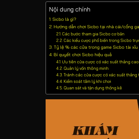
Nội dung chính
Sicbo là gì?
Hướng dẫn chơi Sicbo tại nhà cái/cổng g
Các bước tham gia Sicbo cơ bản
Các kiểu cược phổ biến trong Sicbo trự
Tỷ lệ % các cửa trong game Sicbo tài xỉu
Bí quyết chơi Sicbo hiệu quả
Ưu tiên cửa cược có xác suất thắng cao
Quản lý vốn thông minh
Tránh các cửa cược có xác suất thắng 
Kiểm soát tâm lý khi chơi
Quan sát và tận dụng thống kê