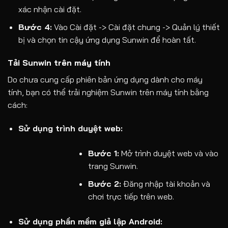
xác nhận cài đặt.
Bước 4:
Vào Cài đặt -> Cài đặt chung -> Quản lý thiết
bị và chọn tin cậy ứng dụng Sunwin để hoàn tất.
Tải Sunwin trên máy tính
Do chưa cung cấp phiên bản ứng dụng dành cho máy
tính, bạn có thể trải nghiệm Sunwin trên máy tính bằng
cách:
Sử dụng trình duyệt web:
Bước 1:
Mở trình duyệt web và vào
trang Sunwin.
Bước 2:
Đăng nhập tài khoản và
chơi trực tiếp trên web.
Sử dụng phần mềm giả lập Android: