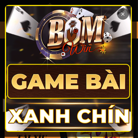
Chuyển
đến
×
nội
dung
XEM BÓNG ĐÁ MIỄN PHÍ
SOI KÈO CHUẨN
CỔNG GAME TÀI XỈU
Review Sunwin: Cổng Game Tài Xỉu
Số Một Dành Cho Bạn
ĐÃ ĐĂNG TRÊN
03/12/2024
BỞI
KIM MAI LUXURY
03
Th12