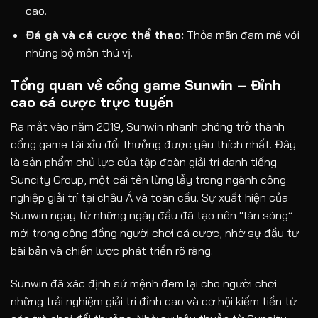
cao.
Đá gà và cá cược thể thao:
Thỏa mãn đam mê với
những bộ môn thú vị.
Tổng quan về cổng game Sunwin – Đỉnh
cao cá cược trực tuyến
Ra mắt vào năm 2019, Sunwin nhanh chóng trở thành
cổng game tài xỉu đổi thưởng được yêu thích nhất. Đây
là sản phẩm chủ lực của tập đoàn giải trí danh tiếng
Suncity Group, một cái tên lừng lẫy trong ngành công
nghiệp giải trí tại châu Á và toàn cầu. Sự xuất hiện của
Sunwin ngay từ những ngày đầu đã tạo nên “làn sóng”
mới trong cộng đồng người chơi cá cược, nhờ sự đầu tư
bài bản và chiến lược phát triển rõ ràng.
Sunwin đã xác định sứ mệnh đem lại cho người chơi
những trải nghiệm giải trí đỉnh cao và cơ hội kiếm tiền từ