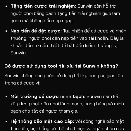
Tặng tiền cược trải nghiệm:
Sunwin còn hỗ trợ
người chơi bằng cách tặng tiền trải nghiệm giúp làm
quen mà không cần nạp ngay.
Nạp tiền để đặt cược:
Tuy nhiên để cá cược và nhận
thưởng, người chơi cần nạp tiền vào tài khoản. Đây là
khoản đầu tư cần thiết để bắt đầu kiếm thưởng tại
Sunwin.
Có được sử dụng tool tài xỉu tại Sunwin không?
Sunwin không cho phép sử dụng bất kỳ công cụ gian lận
trong cá cược vì:
Môi trường cá cược minh bạch:
Sunwin cam kết
xây dựng một sân chơi lành mạnh, công bằng và minh
bạch cho tất cả người tham gia.
Hệ thống bảo mật cao cấp:
Với công nghệ bảo mật
tiên tiến, hệ thống có thể phát hiện và ngăn chặn các