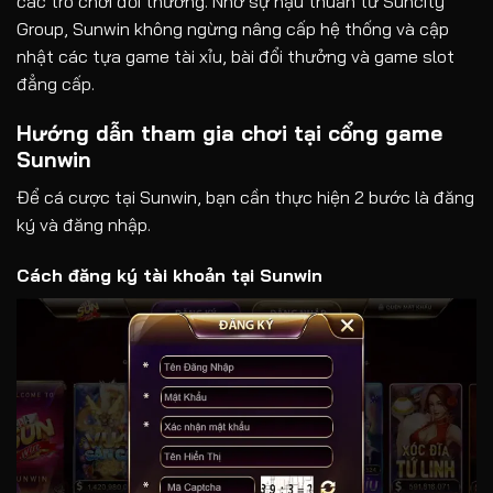
các trò chơi đổi thưởng. Nhờ sự hậu thuẫn từ Suncity
Group, Sunwin không ngừng nâng cấp hệ thống và cập
nhật các tựa game tài xỉu, bài đổi thưởng và game slot
đẳng cấp.
Hướng dẫn tham gia chơi tại cổng game
Sunwin
Để cá cược tại Sunwin, bạn cần thực hiện 2 bước là đăng
ký và đăng nhập.
Cách đăng ký tài khoản tại Sunwin