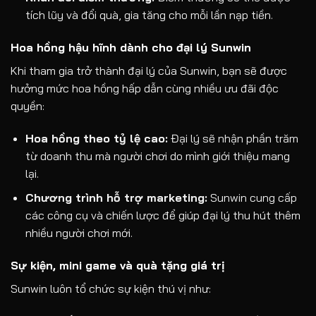
tích lũy và đổi quà, gia tăng cho mỗi lần nạp tiền.
Hoa hồng hậu hĩnh dành cho đại lý Sunwin
Khi tham gia trở thành đại lý của Sunwin, bạn sẽ được
hưởng mức hoa hồng hấp dẫn cùng nhiều ưu đãi độc
quyền:
Hoa hồng theo tỷ lệ cao:
Đại lý sẽ nhận phần trăm
từ doanh thu mà người chơi do mình giới thiệu mang
lại.
Chương trình hỗ trợ marketing:
Sunwin cung cấp
các công cụ và chiến lược để giúp đại lý thu hút thêm
nhiều người chơi mới.
Sự kiện, mini game và quà tặng giá trị
Sunwin luôn tổ chức sự kiện thú vị như: