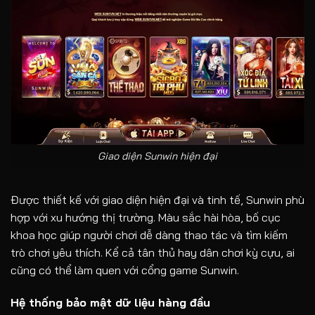
Giao diện Sunwin hiện đại
Được thiết kế với giao diện hiện đại và tinh tế, Sunwin phù
hợp với xu hướng thị trường. Màu sắc hài hòa, bố cục
khoa học giúp người chơi dễ dàng thao tác và tìm kiếm
trò chơi yêu thích. Kể cả tân thủ hay dân chơi kỳ cựu, ai
cũng có thể làm quen với cổng game Sunwin.
Hệ thống bảo mật dữ liệu hàng đầu