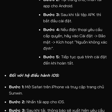
app cho Android.
Bước 3:
Sau khi tải tệp APK thì
bắt đầu cài đặt.
Bước 4:
Nếu điện thoại yêu cầu
cấp quyền, hãy vào Cài đặt -> Bảo
mật -> Kích hoạt “Nguồn không xác
định”.
Bước 5:
Tiếp tục quá trình cài đặt
đến khi hoàn tất.
Đối với hệ điều hành iOS:
Bước 1:
Mở Safari trên iPhone và truy cập trang chủ
Sunwin.
Bước 2:
Nhấn tải app cho iOS.
Bước 3:
Sau khi tải, thông báo sẽ xuất hiện yêu cầu