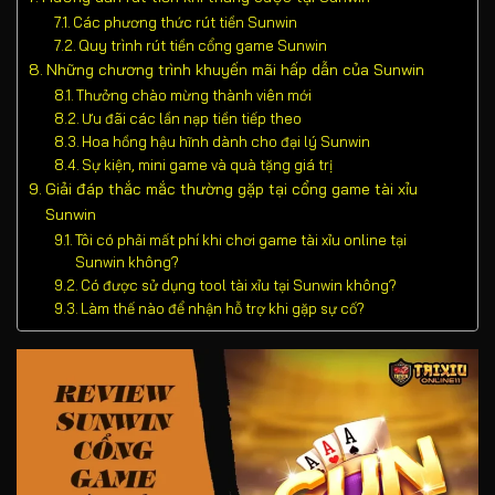
Các phương thức rút tiền Sunwin
Quy trình rút tiền cổng game Sunwin
Những chương trình khuyến mãi hấp dẫn của Sunwin
Thưởng chào mừng thành viên mới
Ưu đãi các lần nạp tiền tiếp theo
Hoa hồng hậu hĩnh dành cho đại lý Sunwin
Sự kiện, mini game và quà tặng giá trị
Giải đáp thắc mắc thường gặp tại cổng game tài xỉu
Sunwin
Tôi có phải mất phí khi chơi game tài xỉu online tại
Sunwin không?
Có được sử dụng tool tài xỉu tại Sunwin không?
Làm thế nào để nhận hỗ trợ khi gặp sự cố?