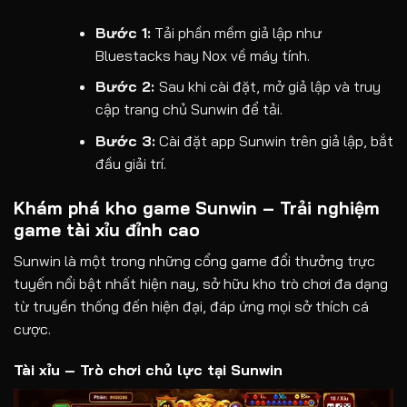
Bước 1:
Tải phần mềm giả lập như
Bluestacks hay Nox về máy tính.
Bước 2:
Sau khi cài đặt, mở giả lập và truy
cập trang chủ Sunwin để tải.
Bước 3:
Cài đặt app Sunwin trên giả lập, bắt
đầu giải trí.
Khám phá kho game Sunwin – Trải nghiệm
game tài xỉu đỉnh cao
Sunwin là một trong những cổng game đổi thưởng trực
tuyến nổi bật nhất hiện nay, sở hữu kho trò chơi đa dạng
từ truyền thống đến hiện đại, đáp ứng mọi sở thích cá
cược.
Tài xỉu – Trò chơi chủ lực tại Sunwin