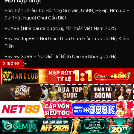
Mới cập nhật
Bóc Trần Chiêu Trò Bôi Nhọ Sunwin, Go88, Rikvip, Hitclub –
Sự Thật Người Chơi Cần Biết
VUA99 | Nhà cái cá cược uy tín nhất Việt Nam 2025
Review Top88 – Nơi Giao Thoa Giữa Giải Trí và Cơ Hội Kiếm
Tiền
Review Xo88 – Nơi Giải Trí Đỉnh Cao và Những Cơ Hội
Thắng Lớn
X [ĐÓNG]
Review Tipclub – Điểm Đến Lý Tưởng Cho Người Chơi Cá
Cược