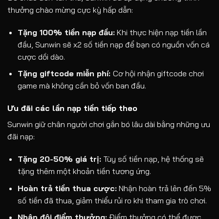
thưởng chào mừng cực kỳ hấp dẫn:
Tặng 100% tiền nạp đầu:
Khi thực hiện nạp tiền lần
đầu, Sunwin sẽ x2 số tiền nạp để bạn có nguồn vốn cá
cược dồi dào.
Tặng giftcode miễn phí:
Cơ hội nhận giftcode chơi
game mà không cần bỏ vốn ban đầu.
Ưu đãi các lần nạp tiền tiếp theo
Sunwin giữ chân người chơi gắn bó lâu dài bằng những ưu
đãi nạp:
Tặng 20-50% giá trị:
Tùy số tiền nạp, hệ thống sẽ
tặng thêm một khoản tiền tương ứng.
Hoàn trả tiền thua cược:
Nhận hoàn trả lên đến 5%
số tiền đã thua, giảm thiểu rủi ro khi tham gia trò chơi.
Nhân đôi điểm thưởng:
Điểm thưởng có thể được