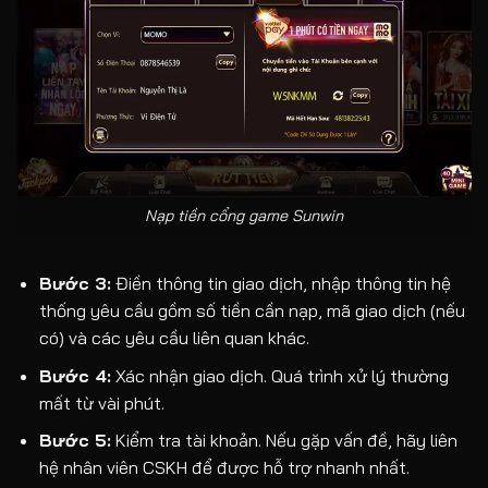
Nạp tiền cổng game Sunwin
Bước 3:
Điền thông tin giao dịch, nhập thông tin hệ
thống yêu cầu gồm số tiền cần nạp, mã giao dịch (nếu
có) và các yêu cầu liên quan khác.
Bước 4:
Xác nhận giao dịch. Quá trình xử lý thường
mất từ vài phút.
Bước 5:
Kiểm tra tài khoản. Nếu gặp vấn đề, hãy liên
hệ nhân viên CSKH để được hỗ trợ nhanh nhất.