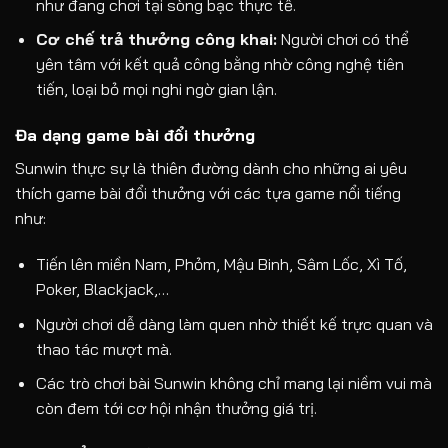
như đang chơi tại sòng bạc thực tế.
Cơ chế trả thưởng công khai:
Người chơi có thể
yên tâm với kết quả công bằng nhờ công nghệ tiên
tiến, loại bỏ mọi nghi ngờ gian lận.
Đa dạng game bài đổi thưởng
Sunwin thực sự là thiên đường dành cho những ai yêu
thích game bài đổi thưởng với các tựa game nổi tiếng
như:
Tiến lên miền Nam, Phỏm, Mậu Binh, Sâm Lốc, Xì Tố,
Poker, Blackjack,…
Người chơi dễ dàng làm quen nhờ thiết kế trực quan và
thao tác mượt mà.
Các trò chơi bài Sunwin không chỉ mang lại niềm vui mà
còn đem tới cơ hội nhận thưởng giá trị.